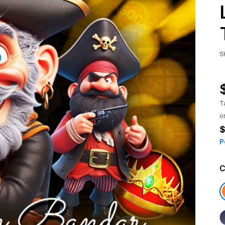
S
T
o
$
P
C