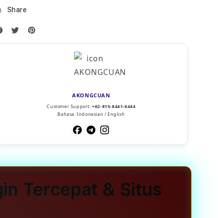
Share
AKONGCUAN
Customer Support:
+62-815-8441-6444
Bahasa: Indonesian / English
n Tercepat & Situs