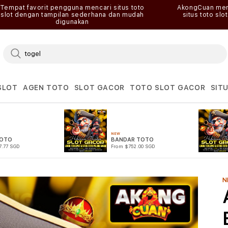
Tempat favorit pengguna mencari situs toto
AkongCuan men
slot dengan tampilan sederhana dan mudah
situs toto sl
digunakan
SLOT
AGEN TOTO
SLOT GACOR
TOTO SLOT GACOR
SIT
NEW
TOTO
BANDAR TOTO
7.77 SGD
From $752.00 SGD
N