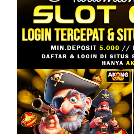
Open
media
1
in
modal