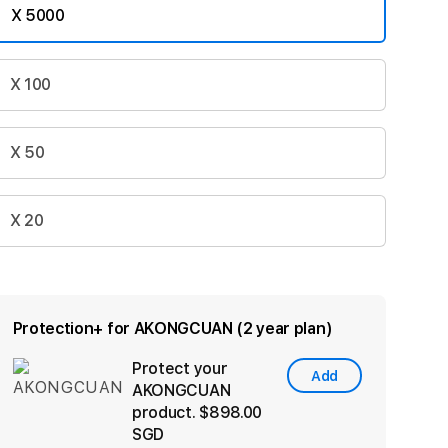
X 5000
X 100
X 50
X 20
Protection+ for AKONGCUAN (2 year plan)
Protect your
Add
Add
AKONGCUAN
Apple
product.
$898.00
Care
SGD